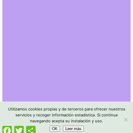
Utilizamos cookies propias y de terceros para ofrecer nuestros
servicios y recoger información estadística. Si continua
navegando acepta su instalación y uso.
Facebook
Twitter
Compartir
OK
Leer más