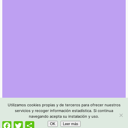
Utilizamos cookies propias y de terceros para ofrecer nuestros
servicios y recoger información estadística. Si continua
navegando acepta su instalación y uso.
Facebook
Twitter
Compartir
OK
Leer más